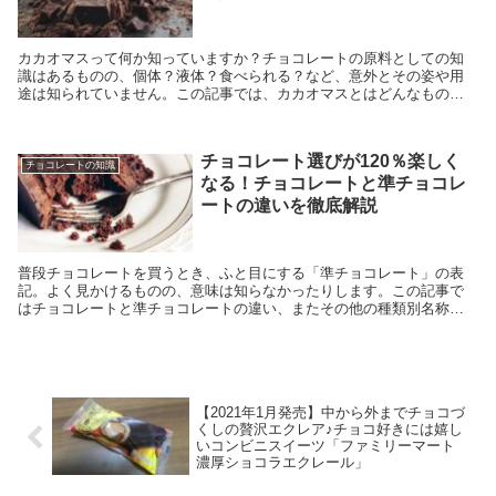
カカオマスって何か知っていますか？チョコレートの原料としての知
識はあるものの、個体？液体？食べられる？など、意外とその姿や用
途は知られていません。この記事では、カカオマスとはどんなもの
か？原料としてのカカオマスの意味と、実際に買って食べてみたレポ
ートも併せて掲載しています。
チョコレート選びが120％楽しく
チョコレートの知識
なる！チョコレートと準チョコレ
ートの違いを徹底解説
普段チョコレートを買うとき、ふと目にする「準チョコレート」の表
記。よく見かけるものの、意味は知らなかったりします。この記事で
はチョコレートと準チョコレートの違い、またその他の種類別名称で
あるチョコレート菓子、準チョコレート菓子についてもその違いを解
説しています。
【2021年1月発売】中から外までチョコづ
くしの贅沢エクレア♪チョコ好きには嬉し
いコンビニスイーツ「ファミリーマート
濃厚ショコラエクレール」