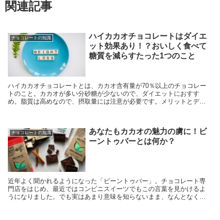
関連記事
ハイカカオチョコレートはダイエ
チョコレートの知識
ット効果あり！？おいしく食べて
糖質を減らすたった1つのこと
ハイカカオチョコレートとは、カカオ含有量が70％以上のチョコレー
トのこと。カカオが多い分砂糖が少ないので、ダイエットにおすす
め。脂質は高めなので、摂取量には注意が必要です。メリットとデメ
リットを知ってうまく取り入れ、少しずつカラダに変化を。無理なく
続けるコツもお伝えします。
あなたもカカオの魅力の虜に！ビ
チョコレートの知識
ーントゥバーとは何か？
近年よく聞かれるようになった「ビーントゥバー」。チョコレート専
門店をはじめ、最近ではコンビニスイーツでもこの言葉を見かけるよ
うになりました。でも実はあまり意味を知らないまま、なんとなくイ
メージで「おいしそう」「高級そう」なチョコレートだと思...