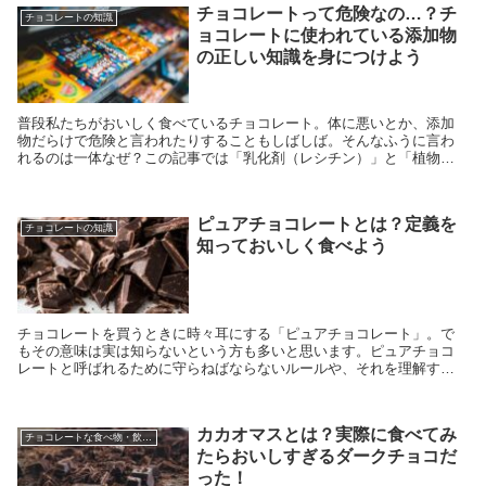
チョコレートって危険なの…？チ
チョコレートの知識
ョコレートに使われている添加物
の正しい知識を身につけよう
普段私たちがおいしく食べているチョコレート。体に悪いとか、添加
物だらけで危険と言われたりすることもしばしば。そんなふうに言わ
れるのは一体なぜ？この記事では「乳化剤（レシチン）」と「植物油
脂」という2つの添加物について、主に性能と健康面に焦点を当てて詳
しく解説します
ピュアチョコレートとは？定義を
チョコレートの知識
知っておいしく食べよう
チョコレートを買うときに時々耳にする「ピュアチョコレート」。で
もその意味は実は知らないという方も多いと思います。ピュアチョコ
レートと呼ばれるために守らねばならないルールや、それを理解する
ために知っておくと理解が深まる「チョコレートの種類」のお話も合
わせて掲載しています。
カカオマスとは？実際に食べてみ
チョコレートな食べ物・飲み物等
たらおいしすぎるダークチョコだ
った！